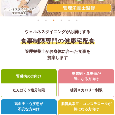
ウェルネスダイニングがお届けする
食事制限専門の健康宅配食
管理栄養士がお身体に合った食事を
提案します
糖尿病・血糖値が
腎臓病の方向け
気になる方向け
たんぱく＆塩分制限
糖質＆カロリー制限
高血圧・心疾患が
脂質異常症・コレステロールが
不安な方向け
気になる方向け