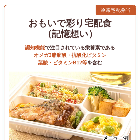
冷凍宅配弁当
おもいで彩り宅配食
（記憶想い）
認知機能
で注目されている栄養素である
オメガ3脂肪酸・抗酸化ビタミン
葉酸・ビタミンB12等
を含む