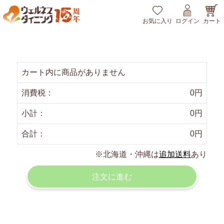
カート
お気に入り
ログイン
カート内に商品がありません
消費税
：
0
円
小計
：
0
円
合計
：
0
円
※北海道・沖縄は
追加送料
あり