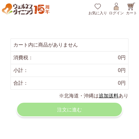
カート
お気に入り
ログイン
カート内に商品がありません
消費税
：
0
円
小計
：
0
円
合計
：
0
円
※北海道・沖縄は
追加送料
あり