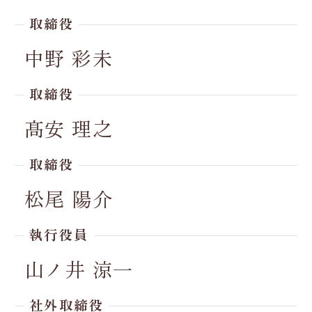
取締役
中野 彩未
取締役
髙安 理之
取締役
松尾 陽介
執行役員
山ノ井 涼一
社外取締役