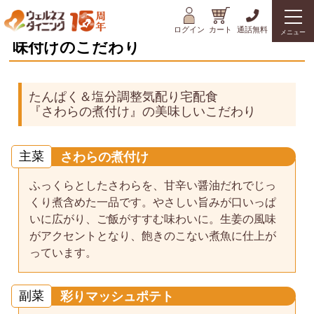
ログイン
カート
通話無料
メニュー
味付けのこだわり
たんぱく＆塩分調整気配り宅配食
『さわらの煮付け』の美味しいこだわり
主菜
さわらの煮付け
ふっくらとしたさわらを、甘辛い醤油だれでじっ
くり煮含めた一品です。やさしい旨みが口いっぱ
いに広がり、ご飯がすすむ味わいに。生姜の風味
がアクセントとなり、飽きのこない煮魚に仕上が
っています。
副菜
彩りマッシュポテト