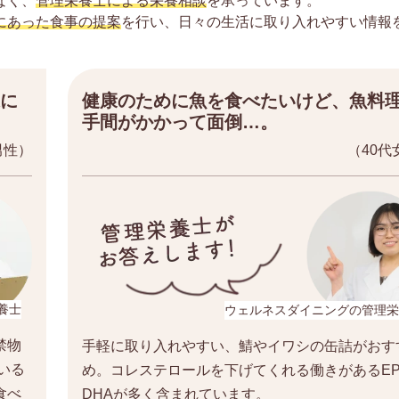
なく、
管理栄養士による栄養相談
を承っています。
にあった食事の提案
を行い、日々の生活に取り入れやすい情報
に
健康のために魚を食べたいけど、魚料
手間がかかって面倒…。
男性）
（40代
養士
ウェルネスダイニングの管理栄
禁物
手軽に取り入れやすい、鯖やイワシの缶詰がおす
いる
め。コレステロールを下げてくれる働きがあるEP
食べ
DHAが多く含まれています。