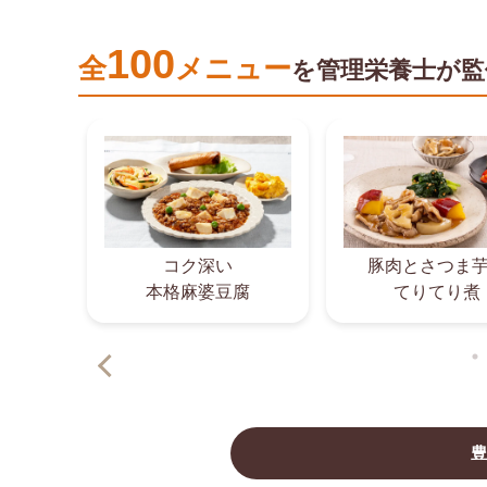
100
全
メニュー
を
管理栄養士が監
コク深い
豚肉とさつま
き
本格麻婆豆腐
てりてり煮
豊