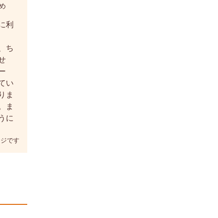
め
に利
、ち
せ
ー
てい
りま
。ま
うに
ージです