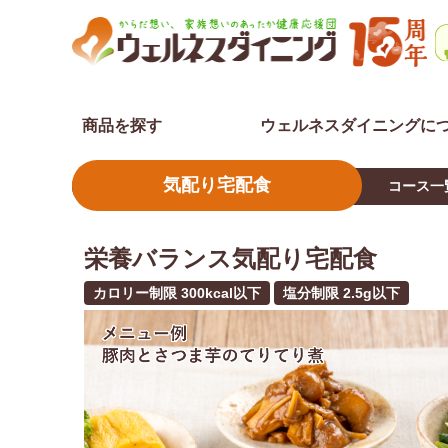
商品を探す
ウェルネスダイニングに
気配り宅配食
コース一
栄養バランス気配り宅配食
カロリー制限 300kcal以下
塩分制限 2.5g以下