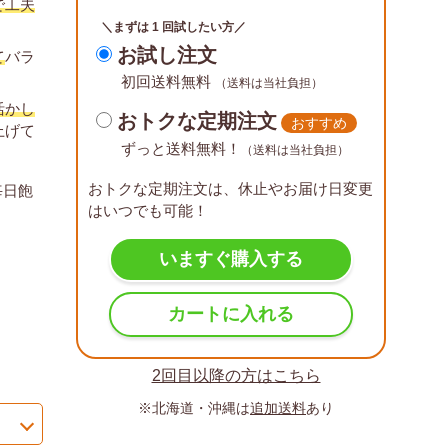
で工夫
。
＼まずは 1 回試したい方／
お試し注文
て
バラ
初回送料無料
（送料は当社負担）
活かし
おトクな定期注文
おすすめ
上げて
ずっと送料無料！
（送料は当社負担）
おトクな定期注文は、休止やお届け日変更
毎日飽
はいつでも可能！
いますぐ購入する
カートに入れる
2回目以降の方はこちら
※北海道・沖縄は
追加送料
あり