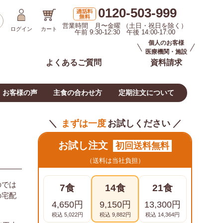
0120-503-999
営業時間 月〜金曜 （土日・祝日を除く）
ログイン
カート
午前 9:30-12:30 午後 14:00-17:00
個人のお客様
医療機関・施設
よくあるご質問
資料請求
お客様の声
主食の合わせ方
定期注文について
＼
まずは一度
お試しください ／
お試し注文
初回送料無料
（送料は当社負担）
のでは
7食
14食
21食
の宅配
4,650円
9,150円
13,300円
税込 5,022円
税込 9,882円
税込 14,364円