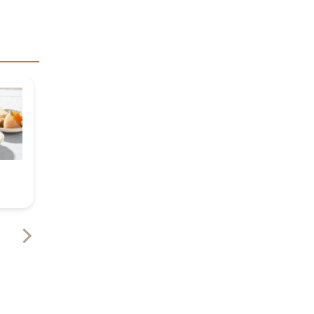
きのこたっぷり
ゆず香る
デミハンバーグ
鮭の幽庵焼き