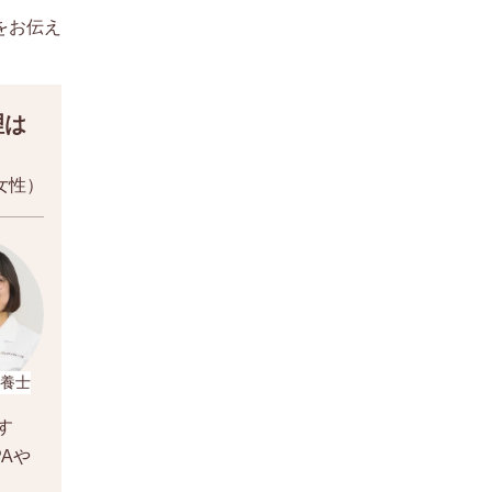
をお伝え
理は
女性）
養士
す
Aや