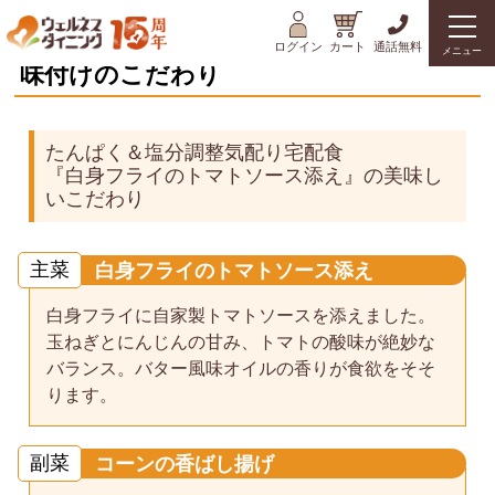
ログイン
カート
通話無料
メニュー
味付けのこだわり
たんぱく＆塩分調整気配り宅配食
『白身フライのトマトソース添え』の美味し
いこだわり
主菜
白身フライのトマトソース添え
白身フライに自家製トマトソースを添えました。
玉ねぎとにんじんの甘み、トマトの酸味が絶妙な
バランス。バター風味オイルの香りが食欲をそそ
ります。
副菜
コーンの香ばし揚げ