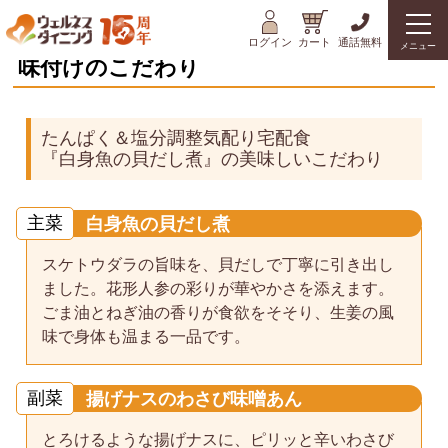
ログイン
カート
通話無料
メニュー
味付けのこだわり
たんぱく＆塩分調整気配り宅配食
『白身魚の貝だし煮』の美味しいこだわり
主菜
白身魚の貝だし煮
スケトウダラの旨味を、貝だしで丁寧に引き出し
ました。花形人参の彩りが華やかさを添えます。
ごま油とねぎ油の香りが食欲をそそり、生姜の風
味で身体も温まる一品です。
副菜
揚げナスのわさび味噌あん
とろけるような揚げナスに、ピリッと辛いわさび