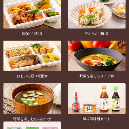
気配り宅配食
やわらか宅配食
おもいで彩り宅配食
野菜を楽しむスープ食
野菜を楽しむおみおつけ
減塩調味料セット