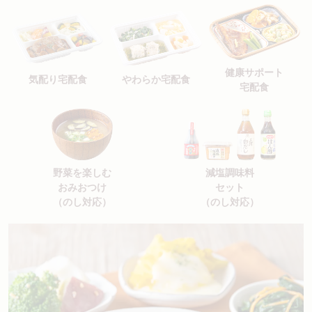
健康サポート
気配り宅配食
やわらか宅配食
宅配食
野菜を楽しむ
減塩調味料
おみおつけ
セット
（のし対応）
（のし対応）