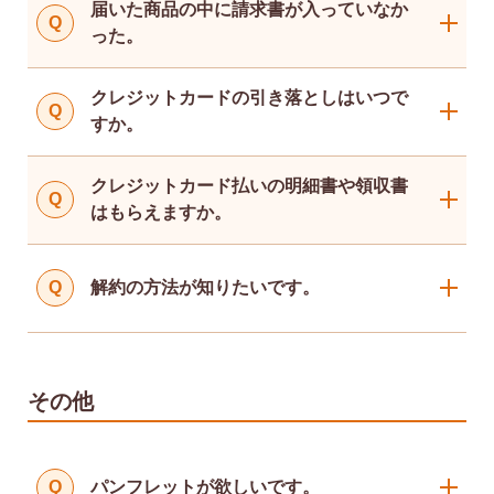
届いた商品の中に請求書が入っていなか
Q
AmazonPay
った。
クレジットカード払い
代金引換：手数料330円（税込）
AmazonPay
クレジットカードの引き落としはいつで
後払い（コンビニ・郵便局等） ：手数
Q
代金引換：手数料330円（税込）
すか。
料330円（税込）
なお、郵便局・ゆうちょ銀行の窓口で
後払い（コンビニ・郵便局等） ：手数
の現金払いのみ、別途手数料110円(税
料330円（税込）
クレジットカード払いの明細書や領収書
Q
込)が発生します。
なお、郵便局・ゆうちょ銀行の窓口で
はもらえますか。
の現金払いのみ、別途手数料110円(税
込)が発生します。
Q
解約の方法が知りたいです。
その他
Q
パンフレットが欲しいです。