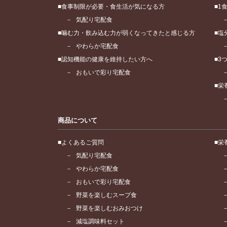
食事制限が必要・食生活が気になる方
1
気配り宅配食
噛む力・飲み込む力が弱くなってきたと感じる方
塩
やわらか宅配食
認知機能の健康を維持したい方へ
3
おもいで彩り宅配食
栄
商品について
よくあるご質問
栄
気配り宅配食
やわらか宅配食
おもいで彩り宅配食
野菜を楽しむスープ食
野菜を楽しむおみおつけ
減塩調味料セット