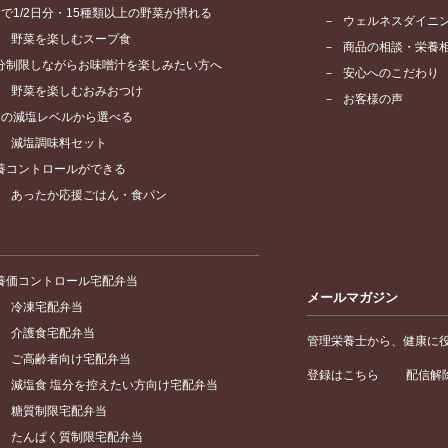
食で1/2日分・15種類以上の野菜が摂れる
ウェルネスダイニ
野菜を楽しむスープ食
商品の相談・栄養
分制限しながらお味噌汁を楽しみたい方へ
安心へのこだわり
野菜を楽しむおみおつけ
お客様の声
つの減塩レベルから選べる
減塩調味料セット
養コントロールができる
あったか応援ごはん・食パン
養価コントロール宅配弁当
メールマガジン
冷凍宅配弁当
介護食宅配弁当
管理栄養士から、健康に
ご高齢者向け宅配弁当
登録はこちら
配信解
減塩食 塩分を控えたい方向け宅配弁当
糖質制限宅配弁当
たんぱく質制限宅配弁当